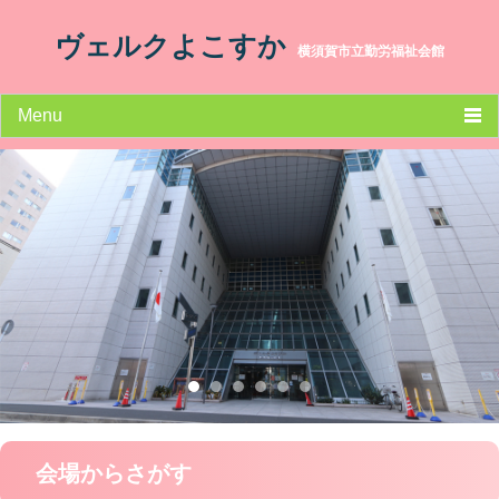
ヴェルクよこすか
横須賀市立勤労福祉会館
Menu
HOME
施設案内
利用案内
空室状況
交通アクセス
講座・イベント
ヴェルクだより
会場からさがす