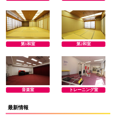
第1和室
第2和室
音楽室
トレーニング室
最新情報